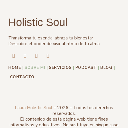
Holistic Soul
Transforma tu esencia, abraza tu bienestar
Descubre el poder de vivir al ritmo de tu alma
I
Y
F
L
n
o
a
i
s
u
c
n
t
t
e
k
HOME
SOBRE MI
SERVICIOS
PODCAST
BLOG
a
u
b
g
b
o
CONTACTO
r
e
o
a
k
m
Laura Holistic Soul
– 2026 – Todos los derechos
reservados.
El contenido de esta página web tiene fines
informativos y educativos. No sustituye en ningún caso